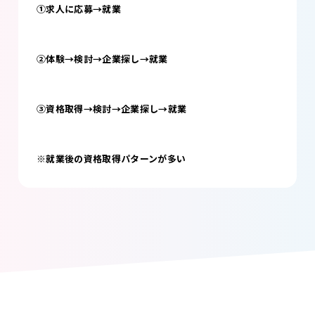
①求人に応募→就業
②体験→検討→企業探し→就業
③資格取得→検討→企業探し→就業
※就業後の資格取得パターンが多い